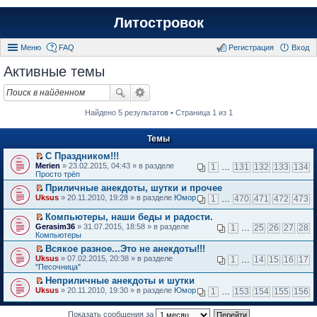
Литостровок
Меню
FAQ
Регистрация
Вход
Активные темы
Найдено 5 результатов • Страница 1 из 1
Темы
С Праздником!!!
П
Merien
» 23.02.2015, 04:43 » в разделе
1
…
131
132
133
134
е
Просто трёп
р
Приличные анекдоты, шутки и прочее
е
П
Uksus
й
» 20.11.2010, 19:28 » в разделе
Юмор
1
…
470
471
472
473
е
т
р
и
Компьютеры, наши беды и радости.
е
к
П
Gerasim36
» 31.07.2015, 18:58 » в разделе
1
…
25
26
27
28
й
п
е
Компьютеры
т
е
р
и
Всякое разное...Это не анекдоты!!!
р
е
к
П
в
Uksus
й
» 07.02.2015, 20:38 » в разделе
1
…
14
15
16
17
п
е
о
"Песочница"
т
е
р
м
и
Неприличные анекдоты и шутки
р
е
у
к
П
в
Uksus
й
» 20.11.2010, 19:30 » в разделе
Юмор
н
1
…
153
154
155
156
п
е
о
т
е
е
р
м
и
п
р
е
Показать сообщения за
у
к
р