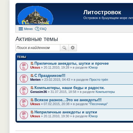
Литостровок
Островок в бушующем море ли
Меню
FAQ
Активные темы
ТЕМЫ
Приличные анекдоты, шутки и прочее
П
Uksus
» 20.11.2010, 19:28 » в разделе
Юмор
е
р
С Праздником!!!
е
П
Merien
» 23.02.2015, 04:43 » в разделе
Просто трёп
й
е
т
р
Компьютеры, наши беды и радости.
и
е
П
к
Gerasim36
» 31.07.2015, 18:58 » в разделе
Компьютеры
й
е
п
т
р
е
Всякое разное...Это не анекдоты!!!
и
е
р
П
к
Uksus
» 07.02.2015, 20:38 » в разделе
"Песочница"
й
в
е
п
т
о
р
е
Неприличные анекдоты и шутки
и
м
е
р
П
к
Uksus
» 20.11.2010, 19:30 » в разделе
Юмор
у
й
в
е
п
н
т
о
р
е
е
и
м
е
р
п
к
у
й
в
р
п
н