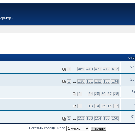
тературы
ОТВ
94
1
…
469
470
471
472
473
26
1
…
130
131
132
133
134
5
1
…
24
25
26
27
28
3
1
…
13
14
15
16
17
31
1
…
152
153
154
155
156
Показать сообщения за