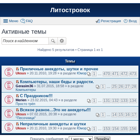
Литостровок
Меню
FAQ
Регистрация
Вход
Активные темы
Найдено 5 результатов • Страница 1 из 1
Темы
Приличные анекдоты, шутки и прочее
П
Uksus
» 20.11.2010, 19:28 » в разделе
Юмор
1
…
470
471
472
473
е
р
Компьютеры, наши беды и радости.
е
П
Gerasim36
» 31.07.2015, 18:58 » в разделе
1
…
25
26
27
28
й
е
Компьютеры
т
р
и
С Праздником!!!
е
к
П
Merien
й
» 23.02.2015, 04:43 » в разделе
1
…
131
132
133
134
п
е
Просто трёп
т
е
р
и
Всякое разное...Это не анекдоты!!!
р
е
к
П
в
Uksus
й
» 07.02.2015, 20:38 » в разделе
1
…
14
15
16
17
п
е
о
"Песочница"
т
е
р
м
и
р
Неприличные анекдоты и шутки
е
у
к
в
П
Uksus
й
» 20.11.2010, 19:30 » в разделе
Юмор
н
1
…
153
154
155
156
п
о
е
т
е
е
м
р
и
п
р
у
е
Показать сообщения за
к
р