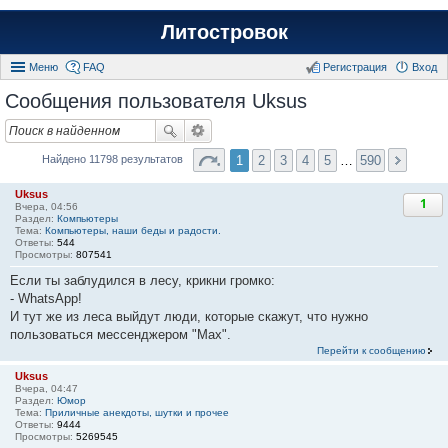
Литостровок
Меню
FAQ
Регистрация
Вход
Сообщения пользователя Uksus
1
2
3
4
5
…
590
Найдено 11798 результатов
Uksus
1
Вчера, 04:56
Раздел:
Компьютеры
Тема:
Компьютеры, наши беды и радости.
Ответы:
544
Просмотры:
807541
Если ты заблудился в лесу, крикни громко:
- WhаtsАрр!
И тут же из леса выйдут люди, которые скажут, что нужно
пользоваться мессенджером "Мах".
Перейти к сообщению
Uksus
Вчера, 04:47
Раздел:
Юмор
Тема:
Приличные анекдоты, шутки и прочее
Ответы:
9444
Просмотры:
5269545