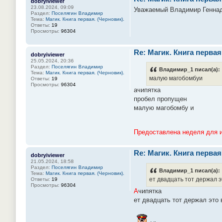
dobryiviewer
23.08.2024, 09:09
Уважаемый Владимир Геннадь
Раздел:
Поселягин Владимир
Тема:
Магик. Книга первая. (Черновик).
Ответы:
19
Просмотры:
96304
Re: Магик. Книга первая
dobryiviewer
25.05.2024, 20:36
Раздел:
Поселягин Владимир
Владимир_1 писал(а):
Тема:
Магик. Книга первая. (Черновик).
малую магобомбуи
Ответы:
19
Просмотры:
96304
ачипятка
пробел пропущен
малую магобомбу и
Предоставлена неделя для и
Re: Магик. Книга первая
dobryiviewer
21.05.2024, 18:58
Раздел:
Поселягин Владимир
Владимир_1 писал(а):
Тема:
Магик. Книга первая. (Черновик).
ет двадцать тот держал э
Ответы:
19
Просмотры:
96304
А
чипятка
ет двадцать тот держал это 