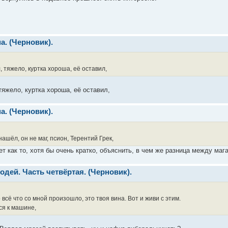
а. (Черновик).
, тяжело, куртка хороша, её оставил,
яжело, куртка хороша, её оставил,
а. (Черновик).
ашёл, он не маг, псион, Терентий Грек,
 как то, хотя бы очень кратко, объяснить, в чем же разница между маг
одей. Часть четвёртая. (Черновик).
 всё что со мной произошло, это твоя вина. Вот и живи с этим.
ся к машине,