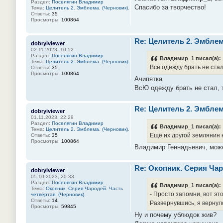
Раздел:
Поселягин Владимир
Спасибо за творчество!
Тема:
Целитель 2. Эмблема. (Черновик).
Ответы:
35
Просмотры:
100864
Re: Целитель 2. Эмблем
dobryiviewer
02.11.2023, 10:52
Раздел:
Поселягин Владимир
Владимир_1 писал(а):
Тема:
Целитель 2. Эмблема. (Черновик).
Всё одежду брать не стал
Ответы:
35
Просмотры:
100864
Ачипятка
ВсЮ одежду брать не стал, т
Re: Целитель 2. Эмблем
dobryiviewer
01.11.2023, 22:29
Раздел:
Поселягин Владимир
Владимир_1 писал(а):
Тема:
Целитель 2. Эмблема. (Черновик).
Ещё их другой землянин н
Ответы:
35
Просмотры:
100864
Владимир Геннадьевич, может
Re: Окопник. Серия Чар
dobryiviewer
05.10.2023, 20:33
Раздел:
Поселягин Владимир
Владимир_1 писал(а):
Тема:
Окопник. Серия Чародей. Часть
- Просто запомни, вот это
четвёртая. (Черновик).
Ответы:
14
Развернувшись, я вернул
Просмотры:
59845
Ну и почему ублюдок жив?