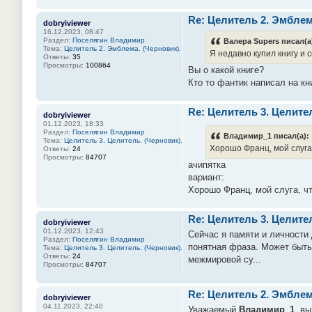
Re: Целитель 2. Эмблем
dobryiviewer
16.12.2023, 08:47
Раздел:
Поселягин Владимир
Валера Supers писал(а
Тема:
Целитель 2. Эмблема. (Черновик).
Я недавно купил книгу и 
Ответы:
35
Просмотры:
100864
Вы о какой книге?
Кто то фантик написал на к
Re: Целитель 3. Целител
dobryiviewer
01.12.2023, 18:33
Раздел:
Поселягин Владимир
Владимир_1 писал(а):
Тема:
Целитель 3. Целитель. (Черновик).
Хорошо Франц, мой слуга
Ответы:
24
Просмотры:
84707
ачипятка
вариант:
Хорошо Франц, мой слуга, ч
Re: Целитель 3. Целител
dobryiviewer
01.12.2023, 12:43
Сейчас я памяти и личности
Раздел:
Поселягин Владимир
понятная фраза. Может быть
Тема:
Целитель 3. Целитель. (Черновик).
Ответы:
24
межмировой су...
Просмотры:
84707
Re: Целитель 2. Эмблем
dobryiviewer
04.11.2023, 22:40
Уважаемый
Владимир_1
, в