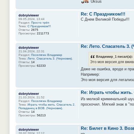
Uksus
Re: С Праздником!!!
dobryiviewer
С Днем Великой Победы!!!
09.05.2024, 13:44
Раздел:
Просто трёп
Тема:
С Праздником!!!
Ответы:
2675
Просмотры:
2211773
Re: Лето. Спасатель 3. 
dobryiviewer
21.04.2024, 22:31
Раздел:
Поселягин Владимир
Владимир_1 писал(а):
Тема:
Лето. Спасатель 3. (Черновик).
Это моя версия для вжив
Ответы:
14
Просмотры:
62233
Даже не ошибка, вроде и пр
Например:
Это моя версия для легализ
Re: Играть чтобы жить.
dobryiviewer
21.03.2024, 21:52
Из мелкой криминальной шуше
Раздел:
Поселягин Владимир
проскочил. Мягкий знак в "п
Тема:
Играть чтобы жить. Спасатель 2.
Попаданец в ВОВ. (Черновик).
Ответы:
14
Просмотры:
56213
Re: Билет в Кино 3. Во
dobryiviewer
20.02.2024, 12:12