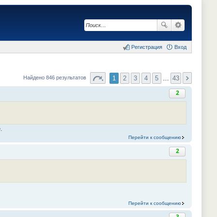
Регистрация
Вход
1
2
3
4
5
…
43
Найдено 846 результатов
2
.
Перейти к сообщению
2
Перейти к сообщению
3