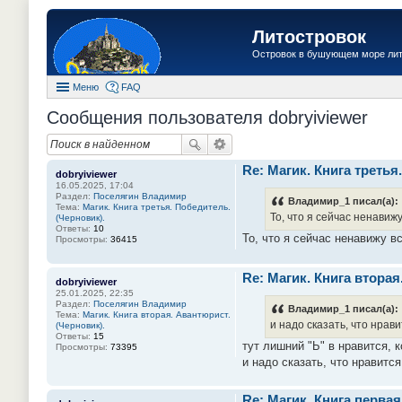
Литостровок
Островок в бушующем море ли
Меню
FAQ
Сообщения пользователя dobryiviewer
Re: Магик. Книга третья
dobryiviewer
16.05.2025, 17:04
Раздел:
Поселягин Владимир
Владимир_1 писал(а):
Тема:
Магик. Книга третья. Победитель.
То, что я сейчас ненавиж
(Черновик).
Ответы:
10
То, что я сейчас ненавижу в
Просмотры:
36415
Re: Магик. Книга вторая
dobryiviewer
25.01.2025, 22:35
Раздел:
Поселягин Владимир
Владимир_1 писал(а):
Тема:
Магик. Книга вторая. Авантюрист.
и надо сказать, что нрав
(Черновик).
Ответы:
15
тут лишний "Ь" в нравится, 
Просмотры:
73395
и надо сказать, что нравитс
Re: Магик. Книга первая