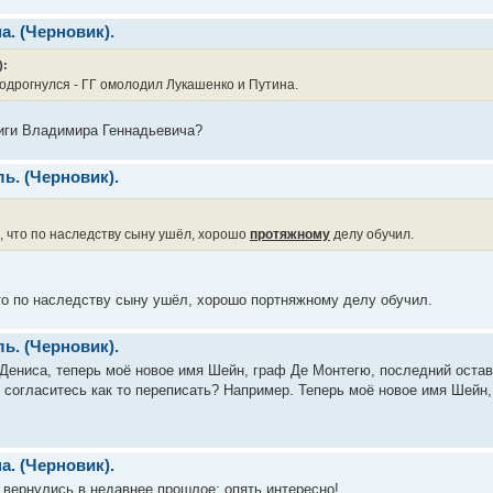
а. (Черновик).
):
содрогнулся - ГГ омолодил Лукашенко и Путина.
ниги Владимира Геннадьевича?
ь. (Черновик).
, что по наследству сыну ушёл, хорошо
протяжному
делу обучил.
то по наследству сыну ушёл, хорошо портняжному делу обучил.
ь. (Черновик).
 Дениса, теперь моё новое имя Шейн, граф Де Монтегю, последний ост
 согласитесь как то переписать? Например. Теперь моё новое имя Шейн
а. (Черновик).
ы вернулись в недавнее прошлое: опять интересно!