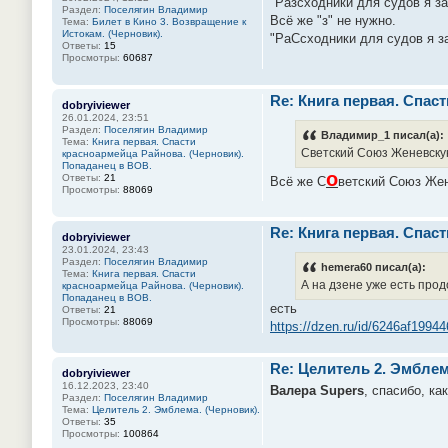
"Разсходники для судов я з
Раздел:
Поселягин Владимир
Всё же "з" не нужно.
Тема:
Билет в Кино 3. Возвращение к
Истокам. (Черновик).
"РаСсходники для судов я з
Ответы:
15
Просмотры:
60687
Re: Книга первая. Спас
dobryiviewer
26.01.2024, 23:51
Раздел:
Поселягин Владимир
Владимир_1 писал(а):
Тема:
Книга первая. Спасти
Светский Союз Женевску
красноармейца Райнова. (Черновик).
Попаданец в ВОВ.
о
Ответы:
21
Всё же С
ветский Союз Же
Просмотры:
88069
Re: Книга первая. Спас
dobryiviewer
23.01.2024, 23:43
Раздел:
Поселягин Владимир
hemera60 писал(а):
Тема:
Книга первая. Спасти
А на дзене уже есть про
красноармейца Райнова. (Черновик).
Попаданец в ВОВ.
есть
Ответы:
21
Просмотры:
88069
https://dzen.ru/id/6246af199
Re: Целитель 2. Эмблем
dobryiviewer
16.12.2023, 23:40
Валера Supers
, спасибо, ка
Раздел:
Поселягин Владимир
Тема:
Целитель 2. Эмблема. (Черновик).
Ответы:
35
Просмотры:
100864