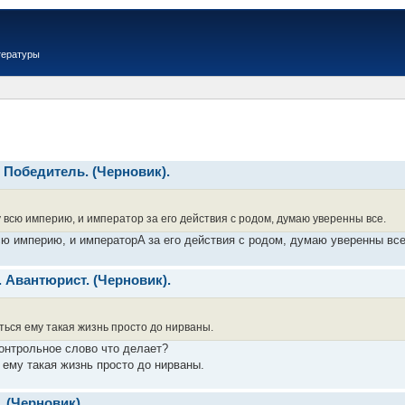
тературы
. Победитель. (Черновик).
у всю империю, и император за его действия с родом, думаю уверенны все.
сю империю, и императорA за его действия с родом, думаю уверенны все
. Авантюрист. (Черновик).
иться ему такая жизнь просто до нирваны.
контрольное слово что делает?
я ему такая жизнь просто до нирваны.
. (Черновик).