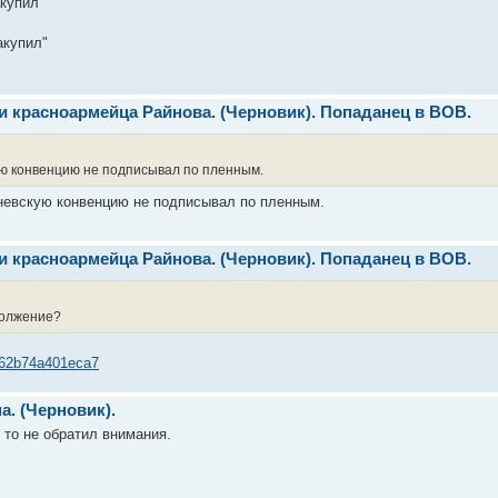
акупил"
акупил"
ти красноармейца Райнова. (Черновик). Попаданец в ВОВ.
ю конвенцию не подписывал по пленным.
невскую конвенцию не подписывал по пленным.
ти красноармейца Райнова. (Черновик). Попаданец в ВОВ.
должение?
4462b74a401eca7
а. (Черновик).
к то не обратил внимания.