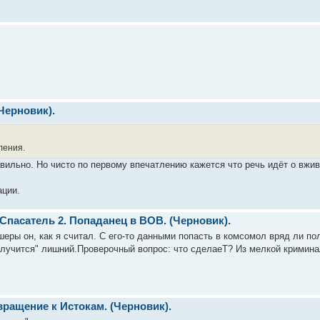
(Черновик).
ления.
авильно. Но чисто по первому впечатлению кажется что речь идёт о вжи
ации.
 Спасатель 2. Попаданец в ВОВ. (Черновик).
ры он, как я считал. С его-то данными попасть в комсомол вряд ли пол
олучится" лишний.Проверочный вопрос: что сделаеТ? Из мелкой криминаль
звращение к Истокам. (Черновик).