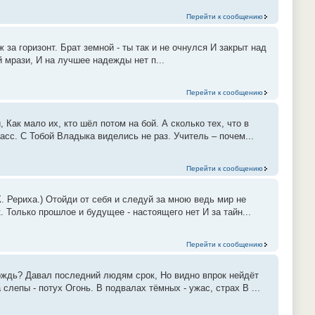
Перейти к сообщению
 за горизонт. Брат земной - ты так и не очнулся И закрыт над
й мрази, И на лучшее надежды нет п...
Перейти к сообщению
 Как мало их, кто шёл потом на бой. А сколько тех, что в
сс. С Тобой Владыка виделись не раз. Учитель – почем...
Перейти к сообщению
. Рериха.) Отойди от себя и следуй за мною ведь мир не
. Только прошлое и будущее - настоящего нет И за тайн...
Перейти к сообщению
ождь? Давал последний людям срок, Но видно впрок нейдёт
слепы - потух Огонь. В подвалах тёмных - ужас, страх В ...