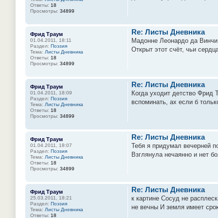
Ответы:
18
Просмотры:
34899
Re: Листы Дневника
Фрид Траум
Мадонне Леонардо да Винчи 
01.04.2011, 18:11
Раздел:
Поэзия
Открыт этот счёт, чьи сердц
Тема:
Листы Дневника
Ответы:
18
Просмотры:
34899
Re: Листы Дневника
Фрид Траум
Когда уходит детство Фрид Т
01.04.2011, 18:09
Раздел:
Поэзия
вспоминать, ах если б тольк
Тема:
Листы Дневника
Ответы:
18
Просмотры:
34899
Re: Листы Дневника
Фрид Траум
Тебя я придумал вечерней п
01.04.2011, 18:07
Раздел:
Поэзия
Взглянула нечаянно и нет бо
Тема:
Листы Дневника
Ответы:
18
Просмотры:
34899
Re: Листы Дневника
Фрид Траум
к картине Сосуд не расплеск
25.03.2011, 18:21
Раздел:
Поэзия
не вечны И земля имеет срок
Тема:
Листы Дневника
Ответы:
18