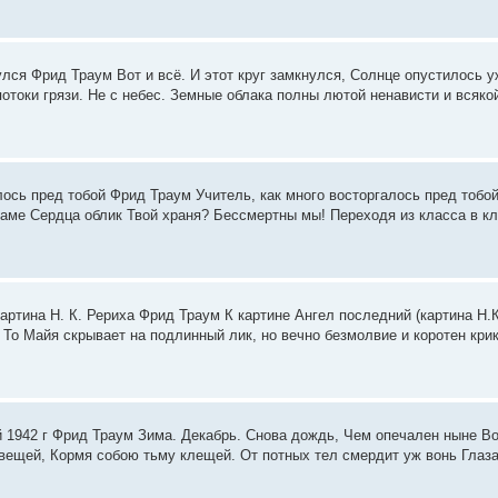
нулся Фрид Траум Вот и всё. И этот круг замкнулся, Солнце опустилось уж
 потоки грязи. Не с небес. Земные облака полны лютой ненависти и всяко
лось пред тобой Фрид Траум Учитель, как много восторгалось пред тобой,
аме Сердца облик Твой храня? Бессмертны мы! Переходя из класса в кла
артина Н. К. Рериха Фрид Траум К картине Ангел последний (картина Н.К
 То Майя скрывает на подлинный лик, но вечно безмолвие и коротен крик
й 1942 г Фрид Траум Зима. Декабрь. Снова дождь, Чем опечален ныне В
 вещей, Кормя собою тьму клещей. От потных тел смердит уж вонь Глаза 