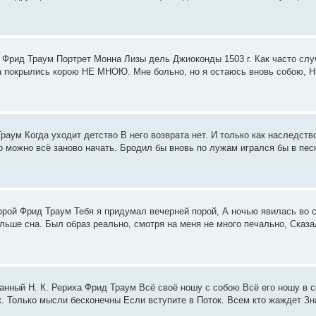
Фрид Траум Портрет Монна Лизы дель Джиоконды 1503 г. Как часто случ
а покрылись корою НЕ МНОЮ. Мне больно, но я остаюсь вновь собою, Ни 
раум Когда уходит детство В него возврата нет. И только как наследств
о можно всё заново начать. Бродил бы вновь по лужам игрался бы в пес
орой Фрид Траум Тебя я придумал вечерней порой, А ночью явилась во 
льше сна. Был образ реально, смотря на меня не много печально, Сказал 
анный Н. К. Рериха Фрид Траум Всё своё ношу с собою Всё его ношу в се
. Только мысли бесконечны Если вступите в Поток. Всем кто жаждет Зна