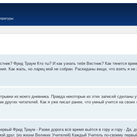
тературы
естник? Фрид Траум Кто ты? И как узнать тебя Вестник? Как тянется вре
ния. Как жаль, но ларец мой не собран. Раскиданы вещи, что взять я не 
трывки из моего дневника. Правда некоторые из этих записей сделаны у
ми других читателей. Как я уже писал ранее, что умный учится на своих о
рвый Фрид Траум - Разве дорога всё время вьётся в гору и гору - Да, д
 мой друг. (из жизни Великих Учителей) Каждый Учитель по-своему первый.