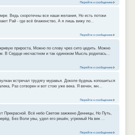
Перейти к сообщению
мире. Ведь скоротечны все наши желания, Но есть потоки
ют Рай - где всё блаженство, А я лишь вижу по...
Перейти к сообщению
 кривую прироста, Можно по слову чрез сито цедить. Можно
ом. В Сердце несчастном и так одиноком Мысль родилась...
Перейти к сообщению
 вулкан встречал трудягу муравья. Доколе будешь копошиться
ека, Раз сотворен и вот стою уже века. Я вечен, мн...
Перейти к сообщению
ут Прекрасной. Всё небо Светом зажжено Денницы, Но Путь,
перёд. Без Воли увы, удел его решён, угрюмый На век ...
Перейти к сообщению