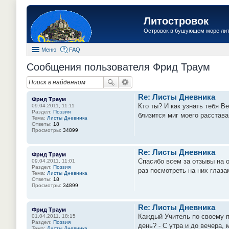
Литостровок
Островок в бушующем море ли
Меню
FAQ
Сообщения пользователя Фрид Траум
Re: Листы Дневника
Фрид Траум
Кто ты? И как узнать тебя В
09.04.2011, 11:11
Раздел:
Поэзия
близится миг моего расстава
Тема:
Листы Дневника
Ответы:
18
Просмотры:
34899
Re: Листы Дневника
Фрид Траум
Спасибо всем за отзывы на о
09.04.2011, 11:01
Раздел:
Поэзия
раз посмотреть на них глаза
Тема:
Листы Дневника
Ответы:
18
Просмотры:
34899
Re: Листы Дневника
Фрид Траум
Каждый Учитель по своему пе
01.04.2011, 18:15
Раздел:
Поэзия
день? - С утра и до вечера,
Тема:
Листы Дневника