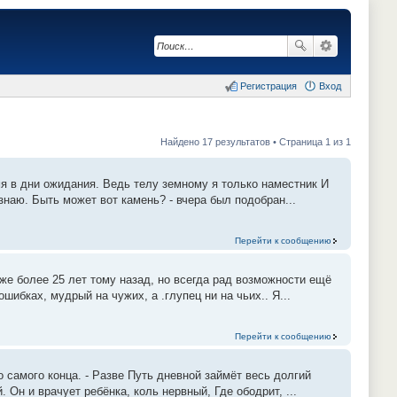
Регистрация
Вход
Найдено 17 результатов • Страница 1 из 1
мя в дни ожидания. Ведь телу земному я только наместник И
знаю. Быть может вот камень? - вчера был подобран...
Перейти к сообщению
же более 25 лет тому назад, но всегда рад возможности ещё
шибках, мудрый на чужих, а .глупец ни на чьих.. Я...
Перейти к сообщению
о самого конца. - Разве Путь дневной займёт весь долгий
 Он и врачует ребёнка, коль нервный, Где ободрит, ...