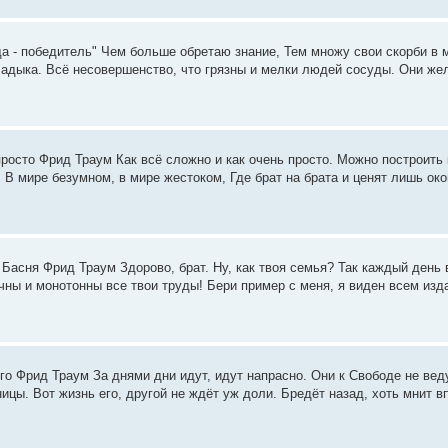
да - победитель" Чем больше обретаю знание, Тем множу свои скорби в 
адыка. Всё несовершенство, что грязны и мелки людей сосуды. Они жела
просто Фрид Траум Как всё сложно и как очень просто. Можно построить
 В мире безумном, в мире жестоком, Где брат на брата и ценят лишь ок
 Басня Фрид Траум Здорово, брат. Ну, как твоя семья? Так каждый день
чны и монотонны все твои труды! Бери пример с меня, я виден всем издал
го Фрид Траум За днями дни идут, идут напрасно. Они к Свободе не вед
ницы. Вот жизнь его, другой не ждёт уж доли. Бредёт назад, хоть мнит в