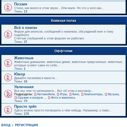
е
Поэзия
н
Стихи, как много в этом звуке... Или мало. Но это у кого как...
и
Темы:
13
ю
Книжная полка
Всё о книгах
Форум для анонсов, сообщений о новинках, обсуждений книг и тому
подобного.
Счётчик сообщений в этом форуме не работает.
Темы:
37
Оффтопик
Животные
Животные домашние, животные дикие, животные прирученные, животные,
которые гуляют сами по себе...
Темы:
1
Юмор
Давайте посмеёмся вместе...
Темы:
16
Увлечения
Все мы чем-то увлекаемся... Вот об этом и разговор...
Подразделы:
Автомобили
,
Игры
,
Кино
,
Компьютеры
,
Музыка
,
Оружие и вооружения
,
Фото и живопись
Темы:
73
Просто трёп
Здесь можно просто поговорить о чём-нибудь. Например, о пиве...
Темы:
170
ВХОД
•
РЕГИСТРАЦИЯ