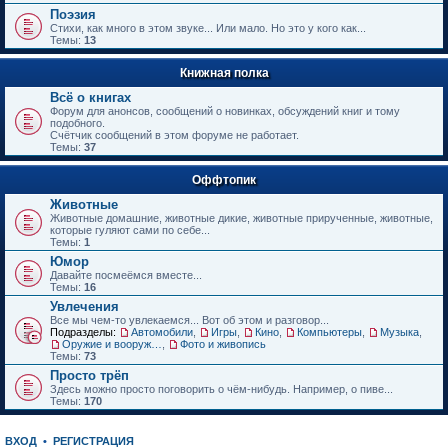
е
Поэзия
н
Стихи, как много в этом звуке... Или мало. Но это у кого как...
и
Темы:
13
ю
Книжная полка
Всё о книгах
Форум для анонсов, сообщений о новинках, обсуждений книг и тому
подобного.
Счётчик сообщений в этом форуме не работает.
Темы:
37
Оффтопик
Животные
Животные домашние, животные дикие, животные прирученные, животные,
которые гуляют сами по себе...
Темы:
1
Юмор
Давайте посмеёмся вместе...
Темы:
16
Увлечения
Все мы чем-то увлекаемся... Вот об этом и разговор...
Подразделы:
Автомобили
,
Игры
,
Кино
,
Компьютеры
,
Музыка
,
Оружие и вооружения
,
Фото и живопись
Темы:
73
Просто трёп
Здесь можно просто поговорить о чём-нибудь. Например, о пиве...
Темы:
170
ВХОД
•
РЕГИСТРАЦИЯ