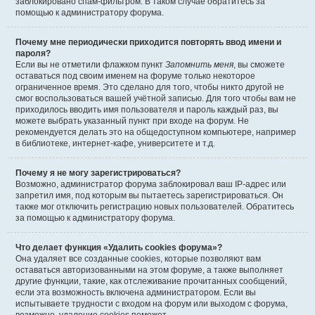
заблокировано спам-фильтром. В таком случае обратитесь за
помощью к администратору форума.
Почему мне периодически приходится повторять ввод имени и
пароля?
Если вы не отметили флажком пункт
Запомнить меня
, вы сможете
оставаться под своим именем на форуме только некоторое
ограниченное время. Это сделано для того, чтобы никто другой не
смог воспользоваться вашей учётной записью. Для того чтобы вам не
приходилось вводить имя пользователя и пароль каждый раз, вы
можете выбрать указанный пункт при входе на форум. Не
рекомендуется делать это на общедоступном компьютере, например
в библиотеке, интернет-кафе, университете и т.д.
Почему я не могу зарегистрироваться?
Возможно, администратор форума заблокировал ваш IP-адрес или
запретил имя, под которым вы пытаетесь зарегистрироваться. Он
также мог отключить регистрацию новых пользователей. Обратитесь
за помощью к администратору форума.
Что делает функция «Удалить cookies форума»?
Она удаляет все созданные cookies, которые позволяют вам
оставаться авторизованными на этом форуме, а также выполняет
другие функции, такие, как отслеживание прочитанных сообщений,
если эта возможность включена администратором. Если вы
испытываете трудности с входом на форум или выходом с форума,