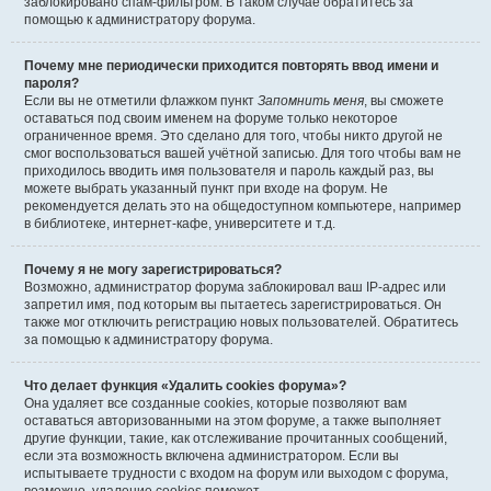
заблокировано спам-фильтром. В таком случае обратитесь за
помощью к администратору форума.
Почему мне периодически приходится повторять ввод имени и
пароля?
Если вы не отметили флажком пункт
Запомнить меня
, вы сможете
оставаться под своим именем на форуме только некоторое
ограниченное время. Это сделано для того, чтобы никто другой не
смог воспользоваться вашей учётной записью. Для того чтобы вам не
приходилось вводить имя пользователя и пароль каждый раз, вы
можете выбрать указанный пункт при входе на форум. Не
рекомендуется делать это на общедоступном компьютере, например
в библиотеке, интернет-кафе, университете и т.д.
Почему я не могу зарегистрироваться?
Возможно, администратор форума заблокировал ваш IP-адрес или
запретил имя, под которым вы пытаетесь зарегистрироваться. Он
также мог отключить регистрацию новых пользователей. Обратитесь
за помощью к администратору форума.
Что делает функция «Удалить cookies форума»?
Она удаляет все созданные cookies, которые позволяют вам
оставаться авторизованными на этом форуме, а также выполняет
другие функции, такие, как отслеживание прочитанных сообщений,
если эта возможность включена администратором. Если вы
испытываете трудности с входом на форум или выходом с форума,