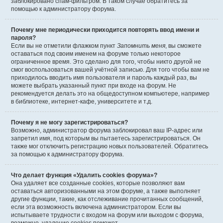
заблокировано спам-фильтром. В таком случае обратитесь за
помощью к администратору форума.
Почему мне периодически приходится повторять ввод имени и
пароля?
Если вы не отметили флажком пункт
Запомнить меня
, вы сможете
оставаться под своим именем на форуме только некоторое
ограниченное время. Это сделано для того, чтобы никто другой не
смог воспользоваться вашей учётной записью. Для того чтобы вам не
приходилось вводить имя пользователя и пароль каждый раз, вы
можете выбрать указанный пункт при входе на форум. Не
рекомендуется делать это на общедоступном компьютере, например
в библиотеке, интернет-кафе, университете и т.д.
Почему я не могу зарегистрироваться?
Возможно, администратор форума заблокировал ваш IP-адрес или
запретил имя, под которым вы пытаетесь зарегистрироваться. Он
также мог отключить регистрацию новых пользователей. Обратитесь
за помощью к администратору форума.
Что делает функция «Удалить cookies форума»?
Она удаляет все созданные cookies, которые позволяют вам
оставаться авторизованными на этом форуме, а также выполняет
другие функции, такие, как отслеживание прочитанных сообщений,
если эта возможность включена администратором. Если вы
испытываете трудности с входом на форум или выходом с форума,