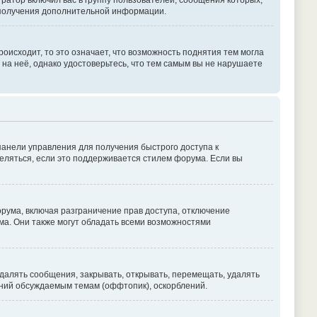
атор включил вас в группу пользователей, сообщения которых,
 получения дополнительной информации.
оисходит, то это означает, что возможность поднятия тем могла
 на неё, однако удостоверьтесь, что тем самым вы не нарушаете
панели управления для получения быстрого доступа к
деляться, если это поддерживается стилем форума. Если вы
рума, включая разграничение прав доступа, отключение
ума. Они также могут обладать всеми возможностями
далять сообщения, закрывать, открывать, перемещать, удалять
ений обсуждаемым темам (оффтопик), оскорблений.