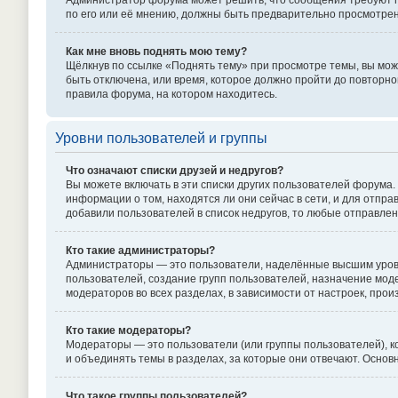
Администратор форума может решить, что сообщения требуют пр
по его или её мнению, должны быть предварительно просмотре
Как мне вновь поднять мою тему?
Щёлкнув по ссылке «Поднять тему» при просмотре темы, вы може
быть отключена, или время, которое должно пройти до повторно
правила форума, на котором находитесь.
Уровни пользователей и группы
Что означают списки друзей и недругов?
Вы можете включать в эти списки других пользователей форума.
информации о том, находятся ли они сейчас в сети, и для отпр
добавили пользователей в список недругов, то любые отправле
Кто такие администраторы?
Администраторы — это пользователи, наделённые высшим уровн
пользователей, создание групп пользователей, назначение моде
модераторов во всех разделах, в зависимости от настроек, про
Кто такие модераторы?
Модераторы — это пользователи (или группы пользователей), к
и объединять темы в разделах, за которые они отвечают. Осно
Что такое группы пользователей?