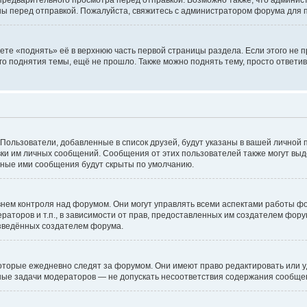
едварительного просмотра перед отправкой. Возможно также, что администр
ны перед отправкой. Пожалуйста, свяжитесь с администратором форума для
те «поднять» её в верхнюю часть первой страницы раздела. Если этого не пр
го поднятия темы, ещё не прошло. Также можно поднять тему, просто ответив
 Пользователи, добавленные в список друзей, будут указаны в вашей личной 
авки им личных сообщений. Сообщения от этих пользователей также могут вы
нные ими сообщения будут скрыты по умолчанию.
ем контроля над форумом. Они могут управлять всеми аспектами работы фо
раторов и т.п., в зависимости от прав, предоставленных им создателем фор
изведённых создателем форума.
оторые ежедневно следят за форумом. Они имеют право редактировать или у
вные задачи модераторов — не допускать несоответствия содержания сообщ