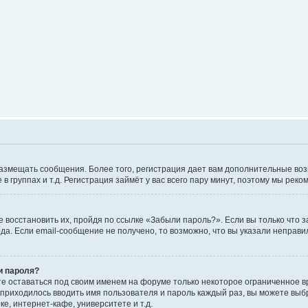
е размещать сообщения. Более того, регистрация дает вам дополнительные в
 группах и т.д. Регистрация займёт у вас всего пару минут, поэтому мы реко
 восстановить их, пройдя по ссылке «Забыли пароль?». Если вы только что 
да. Если email-сообщение не получено, то возможно, что вы указали неправи
и пароля?
те оставаться под своим именем на форуме только некоторое ограниченное вр
 приходилось вводить имя пользователя и пароль каждый раз, вы можете выб
е, интернет-кафе, университете и т.д.