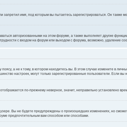
и запретил имя, под которым вы пытаетесь зарегистрироваться. Он также мо
аваться авторизованными на этом форуме, а также выполняет другие функции
рудности с входом на форум или выходом с форума, возможно, удаление coo
оясу, а не к тому, в котором находитесь вы. В этом случае измените в личны
ольшинство настроек, могут только зарегистрированные пользователи. Если вы
мя отображается по-прежнему неверное, значит, неправильно установлено вр
аузере. Вы не будете предупреждены о произошедших изменениях, но сможете
оруме предпочтительным вам способом или способами.