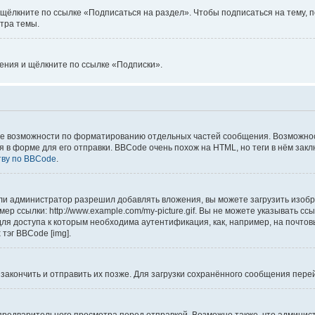
щёлкните по ссылке «Подписаться на раздел». Чтобы подписаться на тему, п
тра темы.
ления и щёлкните по ссылке «Подписки».
е возможности по форматированию отдельных частей сообщения. Возможно
форме для его отправки. BBCode очень похож на HTML, но теги в нём заключаю
тву по BBCode
.
и администратор разрешил добавлять вложения, вы можете загрузить изобра
р ссылки: http://www.example.com/my-picture.gif. Вы не можете указывать с
ля доступа к которым необходима аутентификация, как, например, на почтов
тэг BBCode [img].
 закончить и отправить их позже. Для загрузки сохранённого сообщения пер