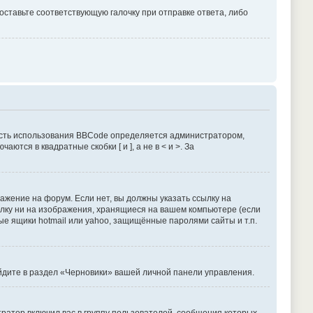
оставьте соответствующую галочку при отправке ответа, либо
сть использования BBCode определяется администратором,
тся в квадратные скобки [ и ], а не в < и >. За
жение на форум. Если нет, вы должны указать ссылку на
сылку ни на изображения, хранящиеся на вашем компьютере (если
ые ящики hotmail или yahoo, защищённые паролями сайты и т.п.
ейдите в раздел «Черновики» вашей личной панели управления.