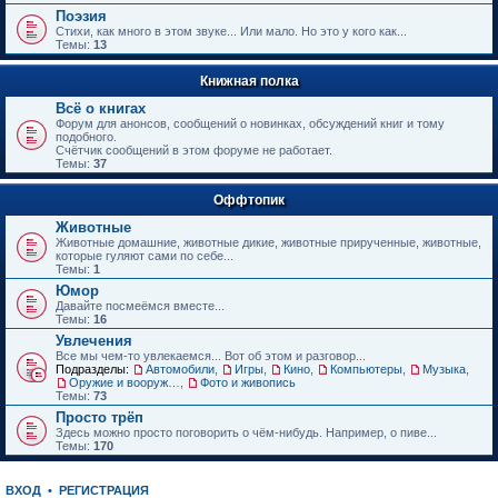
е
Поэзия
н
Стихи, как много в этом звуке... Или мало. Но это у кого как...
и
Темы:
13
ю
Книжная полка
Всё о книгах
Форум для анонсов, сообщений о новинках, обсуждений книг и тому
подобного.
Счётчик сообщений в этом форуме не работает.
Темы:
37
Оффтопик
Животные
Животные домашние, животные дикие, животные прирученные, животные,
которые гуляют сами по себе...
Темы:
1
Юмор
Давайте посмеёмся вместе...
Темы:
16
Увлечения
Все мы чем-то увлекаемся... Вот об этом и разговор...
Подразделы:
Автомобили
,
Игры
,
Кино
,
Компьютеры
,
Музыка
,
Оружие и вооружения
,
Фото и живопись
Темы:
73
Просто трёп
Здесь можно просто поговорить о чём-нибудь. Например, о пиве...
Темы:
170
ВХОД
•
РЕГИСТРАЦИЯ